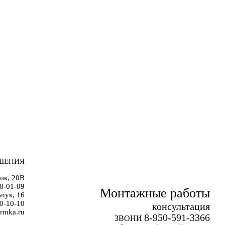
ШЕНИЯ
ик, 20В
38-01-09
Монтажные работы
чук, 16
0-10-10
к
онсультация
rmka.ru
8-950-591-3366
ЗВОНИ