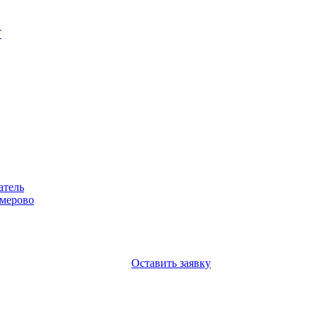
Т
атель
емерово
Оставить заявку