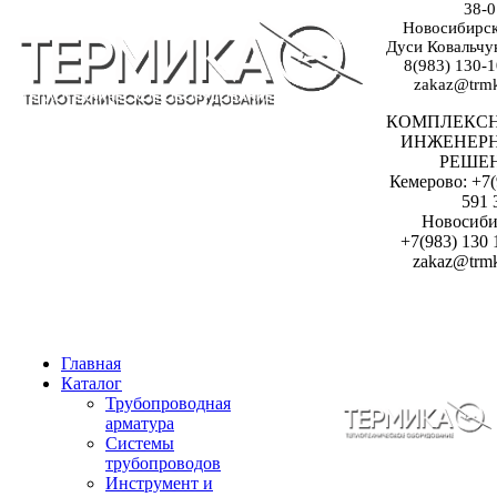
38-0
Новосибирск:
Дуси Ковальчук
8(983) 130-1
zakaz@trmk
КОМПЛЕКС
ИНЖЕНЕР
РЕШЕ
Кемерово: +7(
591 
Новосиби
+7(983) 130 
zakaz@trmk
Главная
Каталог
Трубопроводная
арматура
Системы
трубопроводов
Инструмент и