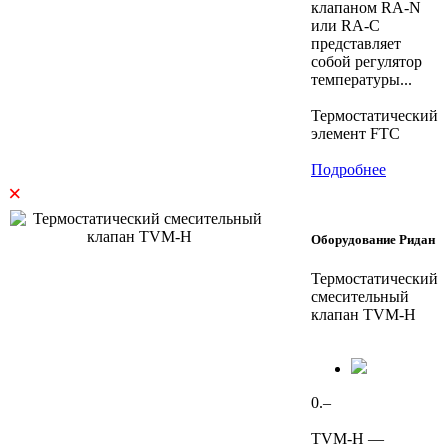
клапаном RA-N
или RA-C
представляет
собой регулятор
температуры...
Термостатический
элемент FTC
Подробнее
×
Оборудование Ридан
Термостатический
смесительный
клапан TVM-H
0.–
TVM-H —