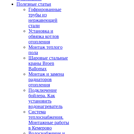
Полезные статьи
Гофрированные
трубы из
нержавеющей
стали
Установка и
обвязка котлов
отопления
Монтаж теплого
пола
Шаровые стальные
краны Broen
Ballomax
Монтаж и замена
радиаторов
отопления
Подключение
бойлера. Как
установить
водонагреватель
Система
теплоснабжения.
Монтажные работы
в Кемерово
Водоснабжение и