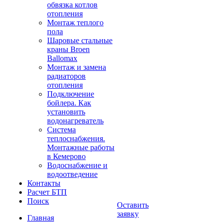
обвязка котлов
отопления
Монтаж теплого
пола
Шаровые стальные
краны Broen
Ballomax
Монтаж и замена
радиаторов
отопления
Подключение
бойлера. Как
установить
водонагреватель
Система
теплоснабжения.
Монтажные работы
в Кемерово
Водоснабжение и
водоотведение
Контакты
Расчет БТП
Поиск
Оставить
заявку
Главная