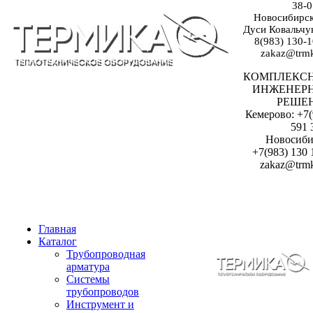
38-0
Новосибирск:
Дуси Ковальчук
8(983) 130-1
zakaz@trmk
КОМПЛЕКС
ИНЖЕНЕР
РЕШЕ
Кемерово: +7(
591 
Новосиби
+7(983) 130 
zakaz@trmk
Главная
Каталог
Трубопроводная
арматура
Системы
трубопроводов
Инструмент и