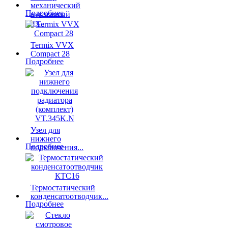
механический
Подробнее
наклонный
из...
Termix VVX
Compact 28
Подробнее
Узел для
нижнего
Подробнее
подключения...
Термостатический
конденсатоотводчик...
Подробнее