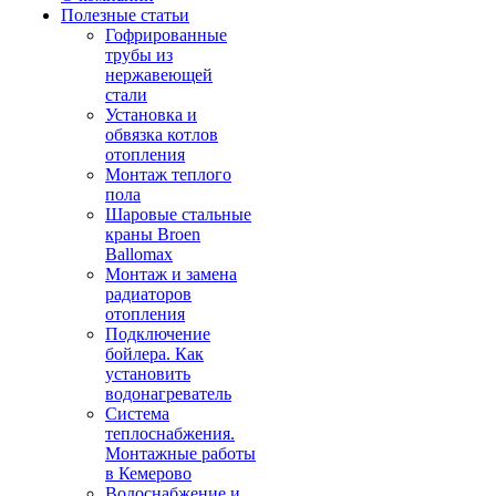
Полезные статьи
Гофрированные
трубы из
нержавеющей
стали
Установка и
обвязка котлов
отопления
Монтаж теплого
пола
Шаровые стальные
краны Broen
Ballomax
Монтаж и замена
радиаторов
отопления
Подключение
бойлера. Как
установить
водонагреватель
Система
теплоснабжения.
Монтажные работы
в Кемерово
Водоснабжение и