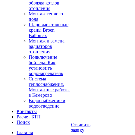
обвязка котлов
отопления
Монтаж теплого
пола
Шаровые стальные
краны Broen
Ballomax
Монтаж и замена
радиаторов
отопления
Подключение
бойлера. Как
установить
водонагреватель
Система
теплоснабжения.
Монтажные работы
в Кемерово
Водоснабжение и
водоотведение
Контакты
Расчет БТП
Поиск
Оставить
заявку
Главная