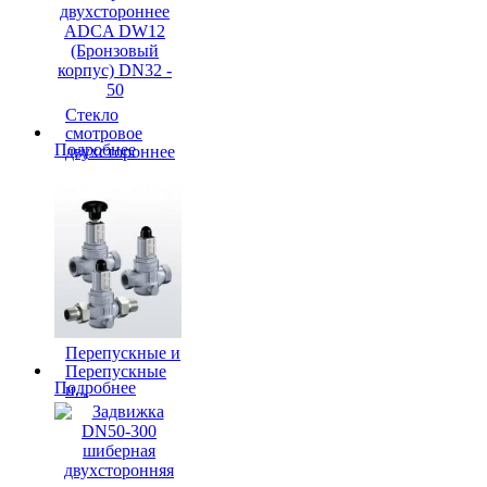
Стекло
смотровое
Подробнее
двухстороннее
ADCA...
Перепускные и
Перепускные
Подробнее
и...