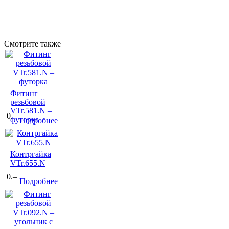
Смотрите также
Фитинг
резьбовой
VTr.581.N –
0.–
футорка
Подробнее
Контргайка
VTr.655.N
0.–
Подробнее