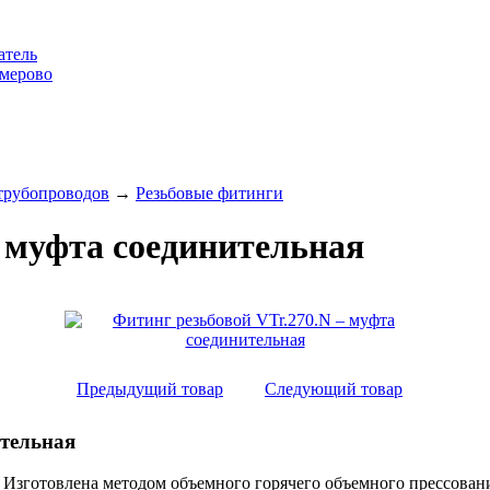
атель
емерово
 трубопроводов
→
Резьбовые фитинги
– муфта соединительная
Предыдущий товар
Следующий товар
ительная
й. Изготовлена методом объемного горячего объемного прессова