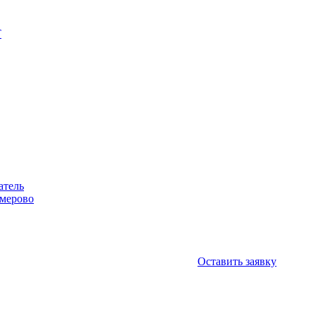
Т
атель
емерово
Оставить заявку