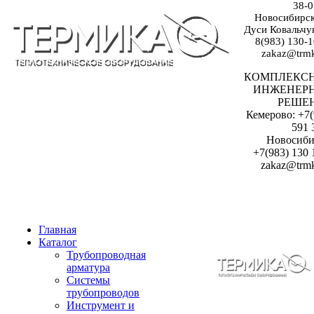
38-0
Новосибирск:
Дуси Ковальчук
8(983) 130-1
zakaz@trmk
КОМПЛЕКС
ИНЖЕНЕР
РЕШЕ
Кемерово: +7(
591 
Новосиби
+7(983) 130 
zakaz@trmk
Главная
Каталог
Трубопроводная
арматура
Системы
трубопроводов
Инструмент и