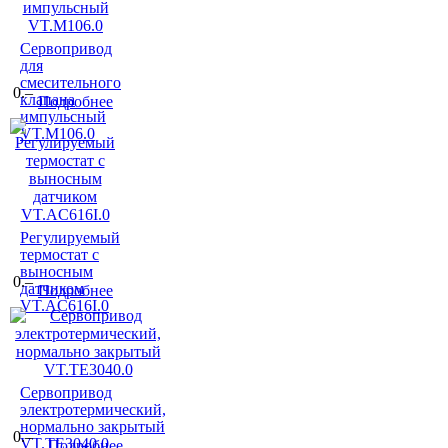
Сервопривод
для
смесительного
0.–
клапана
Подробнее
импульсный
VT.M106.0
Регулируемый
термостат с
выносным
0.–
датчиком
Подробнее
VT.AC616I.0
Сервопривод
электротермический,
нормально закрытый
0.–
VT.TE3040.0
Подробнее