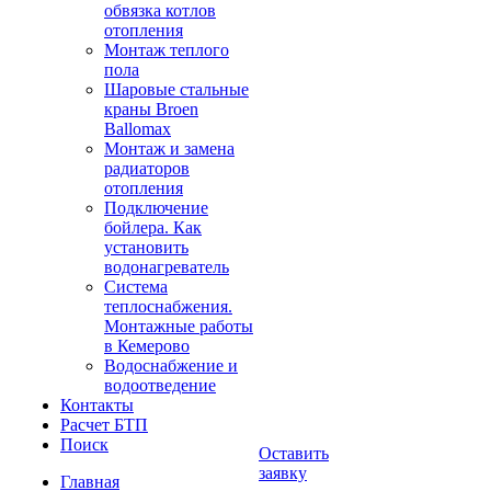
обвязка котлов
отопления
Монтаж теплого
пола
Шаровые стальные
краны Broen
Ballomax
Монтаж и замена
радиаторов
отопления
Подключение
бойлера. Как
установить
водонагреватель
Система
теплоснабжения.
Монтажные работы
в Кемерово
Водоснабжение и
водоотведение
Контакты
Расчет БТП
Поиск
Оставить
заявку
Главная