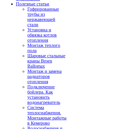
Полезные статьи
Гофрированные
трубы из
нержавеющей
стали
Установка и
обвязка котлов
отопления
Монтаж теплого
пола
Шаровые стальные
краны Broen
Ballomax
Монтаж и замена
радиаторов
отопления
Подключение
бойлера. Как
установить
водонагреватель
Система
теплоснабжения.
Монтажные работы
в Кемерово
Водоснабжение и