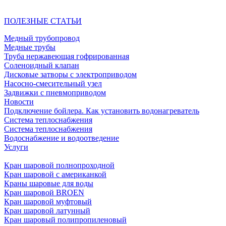
ПОЛЕЗНЫЕ СТАТЬИ
Медный трубопровод
Медные трубы
Труба нержавеющая гофрированная
Соленоидный клапан
Дисковые затворы с электроприводом
Насосно-смесительный узел
Задвижки с пневмоприводом
Новости
Подключение бойлера. Как установить водонагреватель
Система теплоснабжения
Система теплоснабжения
Водоснабжение и водоотведение
Услуги
Кран шаровой полнопроходной
Кран шаровой с американкой
Краны шаровые для воды
Кран шаровой BROEN
Кран шаровой муфтовый
Кран шаровой латунный
Кран шаровый полипропиленовый