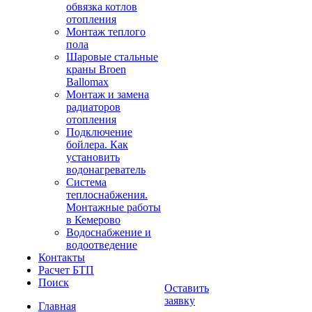
обвязка котлов
отопления
Монтаж теплого
пола
Шаровые стальные
краны Broen
Ballomax
Монтаж и замена
радиаторов
отопления
Подключение
бойлера. Как
установить
водонагреватель
Система
теплоснабжения.
Монтажные работы
в Кемерово
Водоснабжение и
водоотведение
Контакты
Расчет БТП
Поиск
Оставить
заявку
Главная