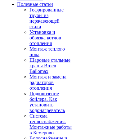
Полезные статьи
Гофрированные
трубы из
нержавеющей
стали
Установка и
обвязка котлов
отопления
Монтаж теплого
пола
Шаровые стальные
краны Broen
Ballomax
Монтаж и замена
радиаторов
отопления
Подключение
бойлера. Как
установить
водонагреватель
Система
теплоснабжения.
Монтажные работы
в Кемерово
Водоснабжение и