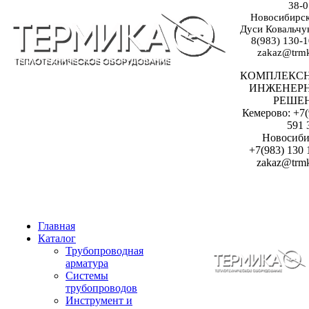
38-0
Новосибирск:
Дуси Ковальчук
8(983) 130-1
zakaz@trmk
КОМПЛЕКС
ИНЖЕНЕР
РЕШЕ
Кемерово: +7(
591 
Новосиби
+7(983) 130 
zakaz@trmk
Главная
Каталог
Трубопроводная
арматура
Системы
трубопроводов
Инструмент и