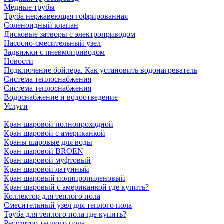
Медные трубы
Труба нержавеющая гофрированная
Соленоидный клапан
Дисковые затворы с электроприводом
Насосно-смесительный узел
Задвижки с пневмоприводом
Новости
Подключение бойлера. Как установить водонагреватель
Система теплоснабжения
Система теплоснабжения
Водоснабжение и водоотведение
Услуги
Кран шаровой полнопроходной
Кран шаровой с американкой
Краны шаровые для воды
Кран шаровой BROEN
Кран шаровой муфтовый
Кран шаровой латунный
Кран шаровый полипропиленовый
Кран шаровый с американкой где купить?
Коллектор для теплого пола
Смесительный узел для теплого пола
Труба для теплого пола где купить?
Регулятор теплого пола