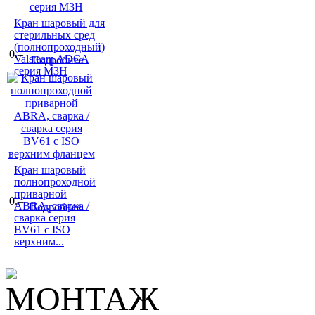
Кран шаровый для
стерильных сред
(полнопроходный)
0.–
Valsteam ADCA
Подробнее
серия M3H
Кран шаровый
полнопроходной
приварной
0.–
ABRA, сварка /
Подробнее
сварка серия
BV61 c ISO
верхним...
МОНТАЖ