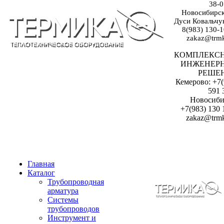
38-0
Новосибирск:
Дуси Ковальчук
8(983) 130-1
zakaz@trmk
КОМПЛЕКС
ИНЖЕНЕР
РЕШЕ
Кемерово: +7(
591 
Новосиби
+7(983) 130 
zakaz@trmk
Главная
Каталог
Трубопроводная
арматура
Системы
трубопроводов
Инструмент и