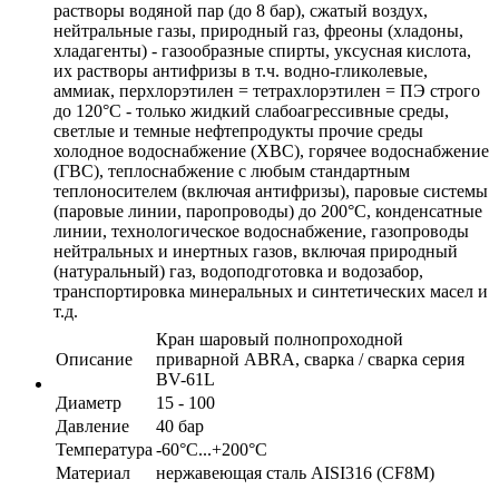
растворы водяной пар (до 8 бар), сжатый воздух,
нейтральные газы, природный газ, фреоны (хладоны,
хладагенты) - газообразные спирты, уксусная кислота,
их растворы антифризы в т.ч. водно-гликолевые,
аммиак, перхлорэтилен = тетрахлорэтилен = ПЭ строго
до 120°C - только жидкий слабоагрессивные среды,
светлые и темные нефтепродукты прочие среды
холодное водоснабжение (ХВС), горячее водоснабжение
(ГВС), теплоснабжение с любым стандартным
теплоносителем (включая антифризы), паровые системы
(паровые линии, паропроводы) до 200°C, конденсатные
линии, технологическое водоснабжение, газопроводы
нейтральных и инертных газов, включая природный
(натуральный) газ, водоподготовка и водозабор,
транспортировка минеральных и синтетических масел и
т.д.
Кран шаровый полнопроходной
Описание
приварной ABRA, сварка / сварка серия
BV-61L
Диаметр
15 - 100
Давление
40 бар
Температура
-60°С...+200°С
Материал
нержавеющая сталь AISI316 (CF8M)