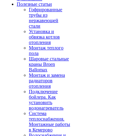
Полезные статьи
Гофрированные
трубы из
нержавеющей
стали
Установка и
обвязка котлов
отопления
Монтаж теплого
пола
Шаровые стальные
краны Broen
Ballomax
Монтаж и замена
радиаторов
отопления
Подключение
бойлера. Как
установить
водонагреватель
Система
теплоснабжения.
Монтажные работы
в Кемерово
Водоснабжение и