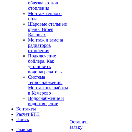
обвязка котлов
отопления
Монтаж теплого
пола
Шаровые стальные
краны Broen
Ballomax
Монтаж и замена
радиаторов
отопления
Подключение
бойлера. Как
установить
водонагреватель
Система
теплоснабжения.
Монтажные работы
в Кемерово
Водоснабжение и
водоотведение
Контакты
Расчет БТП
Поиск
Оставить
заявку
Главная