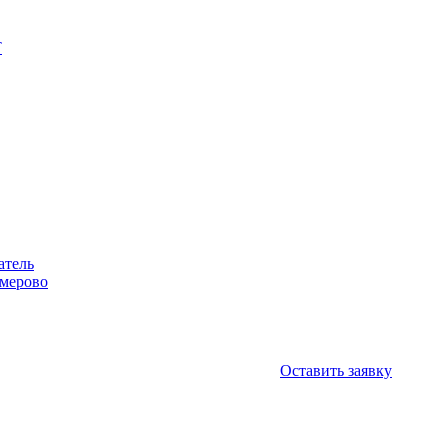
Т
атель
емерово
Оставить заявку