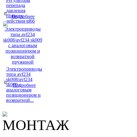
Регуляторы
перепада
давления
0.–
прямого
Подробнее
действия td66
Электроприводы
типа avf234
sk008/avf234
0.–
sk009 с
Подробнее
аналоговым
позиционером и
возвратной...
МОНТАЖ