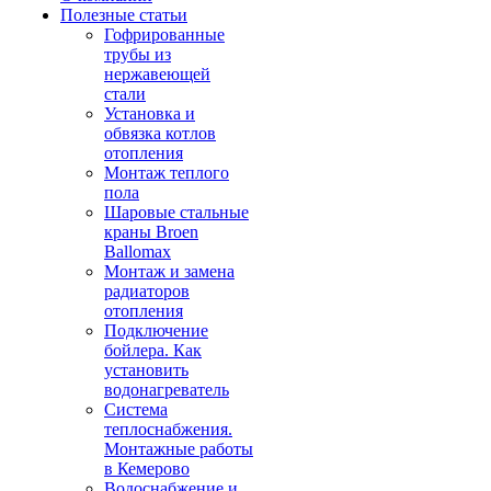
Полезные статьи
Гофрированные
трубы из
нержавеющей
стали
Установка и
обвязка котлов
отопления
Монтаж теплого
пола
Шаровые стальные
краны Broen
Ballomax
Монтаж и замена
радиаторов
отопления
Подключение
бойлера. Как
установить
водонагреватель
Система
теплоснабжения.
Монтажные работы
в Кемерово
Водоснабжение и