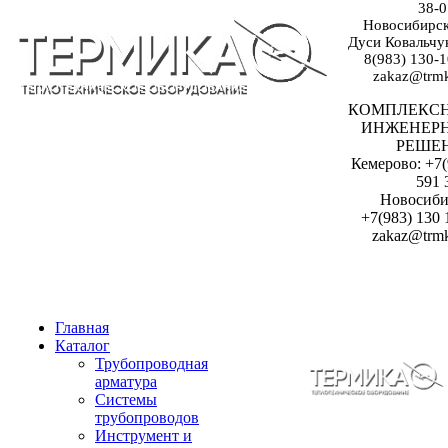
38-0
Новосибирск:
Дуси Ковальчук
8(983) 130-1
zakaz@trmk
КОМПЛЕКС
ИНЖЕНЕР
РЕШЕ
Кемерово: +7(
591 
Новосиби
+7(983) 130 
zakaz@trmk
Главная
Каталог
Трубопроводная
арматура
Системы
трубопроводов
Инструмент и