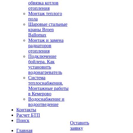
обвязка котлов
отопления
Монтаж теплого
пола
Шаровые стальные
краны Broen
Ballomax
Монтаж и замена
радиаторов
отопления
Подключение
бойлера. Как
установить
водонагреватель
Система
теплоснабжения.
Монтажные работы
в Кемерово
Водоснабжение и
водоотведение
Контакты
Расчет БТП
Поиск
Оставить
заявку
Главная