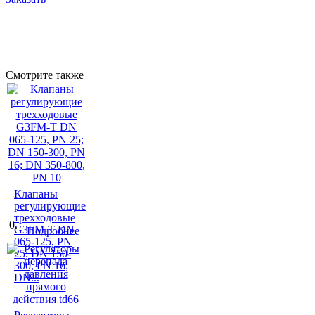
Смотрите также
Клапаны
регулирующие
трехходовые
0.–
G3FM-T DN
Подробнее
065-125, PN
25; DN 150-
300, PN 16;
DN...