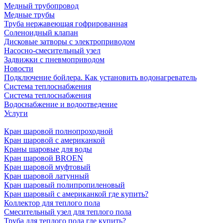
Медный трубопровод
Медные трубы
Труба нержавеющая гофрированная
Соленоидный клапан
Дисковые затворы с электроприводом
Насосно-смесительный узел
Задвижки с пневмоприводом
Новости
Подключение бойлера. Как установить водонагреватель
Система теплоснабжения
Система теплоснабжения
Водоснабжение и водоотведение
Услуги
Кран шаровой полнопроходной
Кран шаровой с американкой
Краны шаровые для воды
Кран шаровой BROEN
Кран шаровой муфтовый
Кран шаровой латунный
Кран шаровый полипропиленовый
Кран шаровый с американкой где купить?
Коллектор для теплого пола
Смесительный узел для теплого пола
Труба для теплого пола где купить?