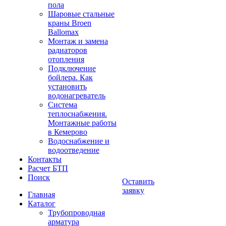
пола
Шаровые стальные
краны Broen
Ballomax
Монтаж и замена
радиаторов
отопления
Подключение
бойлера. Как
установить
водонагреватель
Система
теплоснабжения.
Монтажные работы
в Кемерово
Водоснабжение и
водоотведение
Контакты
Расчет БТП
Поиск
Оставить
заявку
Главная
Каталог
Трубопроводная
арматура