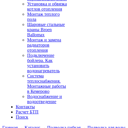
Установка и обвязка
котлов отопления
Монтаж теплого
пола
Шаровые стальные
краны Broen
Ballomax
Монтаж и замена
радиаторов
отопления
Подключение
бойлера. Как
установить
водонагреватель
Система
теплоснабжения.
Монтажные работы
в Кемерово
Водоснабжение и
водоотведение
Контакты
Расчет БТП
Поиск
Главная
→
Каталог
→
Подводка гибкая
→
Подводка для воды