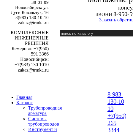
38-01-09
к
онсу
Новосибирск: ул.
Дуси Ковальчук, 16
8-950-5
ЗВОНИ
8(983) 130-10-10
Заказать обратн
zakaz@trmka.ru
КОМПЛЕКСНЫЕ
ИНЖЕНЕРНЫЕ
РЕШЕНИЯ
Кемерово: +7(950)
591 3366
Новосибирск:
+7(983) 130 1010
zakaz@trmka.ru
8-983-
Главная
130-10
Каталог
10
Трубопроводная
арматура
+7(950)
Системы
265
трубопроводов
3344
Инструмент и