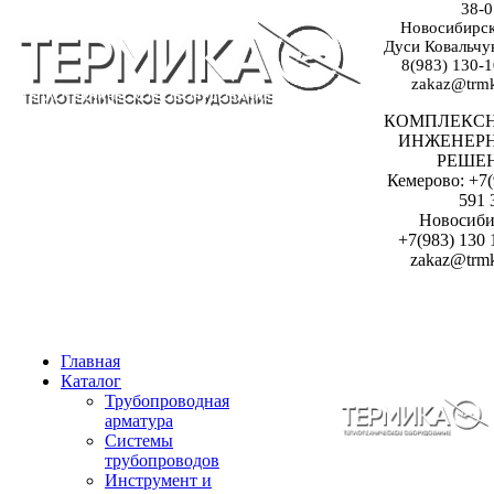
38-0
Новосибирск:
Дуси Ковальчук
8(983) 130-1
zakaz@trmk
КОМПЛЕКС
ИНЖЕНЕР
РЕШЕ
Кемерово: +7(
591 
Новосиби
+7(983) 130 
zakaz@trmk
Главная
Каталог
Трубопроводная
арматура
Системы
трубопроводов
Инструмент и