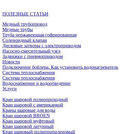
ПОЛЕЗНЫЕ СТАТЬИ
Медный трубопровод
Медные трубы
Труба нержавеющая гофрированная
Соленоидный клапан
Дисковые затворы с электроприводом
Насосно-смесительный узел
Задвижки с пневмоприводом
Новости
Подключение бойлера. Как установить водонагреватель
Система теплоснабжения
Система теплоснабжения
Водоснабжение и водоотведение
Услуги
Кран шаровой полнопроходной
Кран шаровой с американкой
Краны шаровые для воды
Кран шаровой BROEN
Кран шаровой муфтовый
Кран шаровой латунный
Кран шаровый полипропиленовый