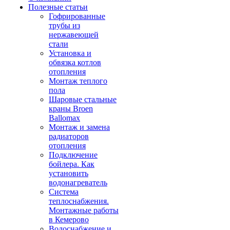
Полезные статьи
Гофрированные
трубы из
нержавеющей
стали
Установка и
обвязка котлов
отопления
Монтаж теплого
пола
Шаровые стальные
краны Broen
Ballomax
Монтаж и замена
радиаторов
отопления
Подключение
бойлера. Как
установить
водонагреватель
Система
теплоснабжения.
Монтажные работы
в Кемерово
Водоснабжение и