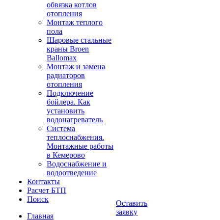
обвязка котлов
отопления
Монтаж теплого
пола
Шаровые стальные
краны Broen
Ballomax
Монтаж и замена
радиаторов
отопления
Подключение
бойлера. Как
установить
водонагреватель
Система
теплоснабжения.
Монтажные работы
в Кемерово
Водоснабжение и
водоотведение
Контакты
Расчет БТП
Поиск
Оставить
заявку
Главная