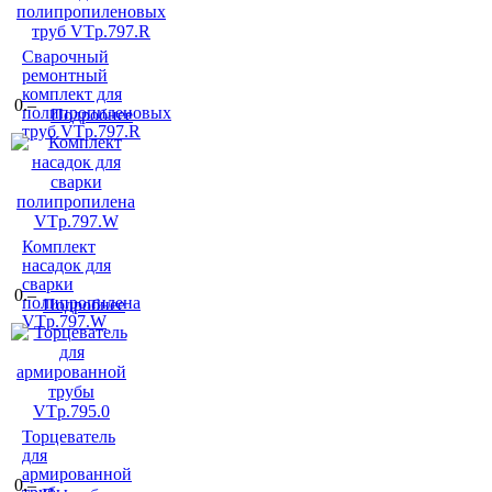
Сварочный
ремонтный
комплект для
0.–
полипропиленовых
Подробнее
труб VTp.797.R
Комплект
насадок для
сварки
0.–
полипропилена
Подробнее
VTp.797.W
Торцеватель
для
армированной
0.–